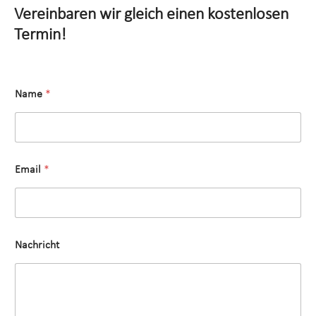
Vereinbaren wir gleich einen kostenlosen
Termin!
Name
*
*
Email
*
N
a
c
h
r
i
Nachricht
c
h
t
*