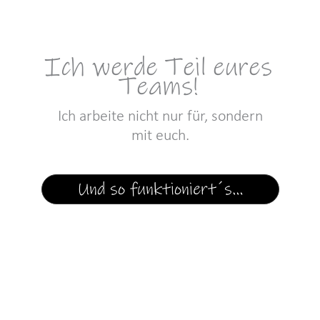
Ich werde Teil eures
Teams!
Ich arbeite nicht nur für, sondern
mit euch.
Und so funktioniert´s…